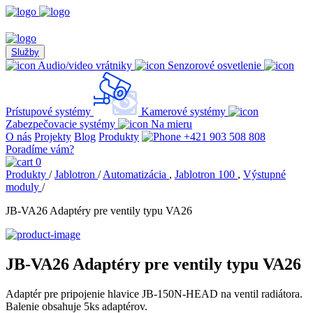
Služby
Audio/video vrátniky
Senzorové osvetlenie
Prístupové systémy
Kamerové systémy
Zabezpečovacie systémy
Na mieru
O nás
Projekty
Blog
Produkty
+421 903 508 808
Poradíme vám?
0
Produkty
/
Jablotron
/
Automatizácia
,
Jablotron 100
,
Výstupné
moduly
/
JB-VA26 Adaptéry pre ventily typu VA26
JB-VA26 Adaptéry pre ventily typu VA26
Adaptér pre pripojenie hlavice JB-150N-HEAD na ventil radiátora.
Balenie obsahuje 5ks adaptérov.