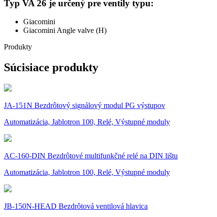
Typ VA 26 je určený pre ventily typu:
Giacomini
Giacomini Angle valve (H)
Produkty
Súcisiace produkty
JA-151N Bezdrôtový signálový modul PG výstupov
Automatizácia, Jablotron 100, Relé, Výstupné moduly
AC-160-DIN Bezdrôtové multifunkčné relé na DIN lištu
Automatizácia, Jablotron 100, Relé, Výstupné moduly
JB-150N-HEAD Bezdrôtová ventilová hlavica