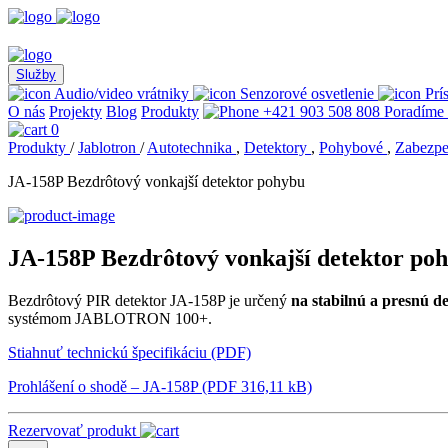
Služby
Audio/video vrátniky
Senzorové osvetlenie
Prí
O nás
Projekty
Blog
Produkty
+421 903 508 808
Poradíme
0
Produkty
/
Jablotron
/
Autotechnika
,
Detektory
,
Pohybové
,
Zabezpe
JA-158P Bezdrôtový vonkajší detektor pohybu
JA-158P Bezdrôtový vonkajší detektor po
Bezdrôtový PIR detektor JA-158P je určený
na stabilnú a presnú d
systémom JABLOTRON 100+.
Stiahnuť technickú špecifikáciu (PDF)
Prohlášení o shodě – JA-158P (PDF 316,11 kB)
Rezervovať produkt