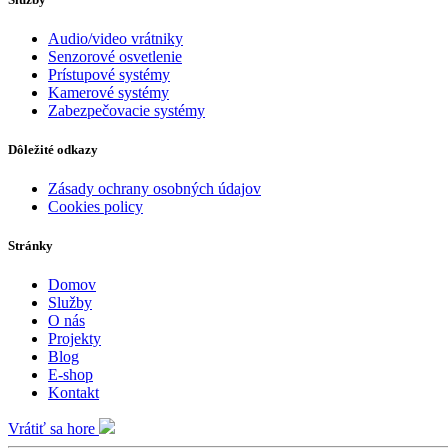
Audio/video vrátniky
Senzorové osvetlenie
Prístupové systémy
Kamerové systémy
Zabezpečovacie systémy
Dôležité odkazy
Zásady ochrany osobných údajov
Cookies policy
Stránky
Domov
Služby
O nás
Projekty
Blog
E-shop
Kontakt
Vrátiť sa hore