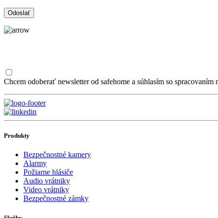
Chcem odoberať newsletter od safehome a súhlasím so spracovaním m
Produkty
Bezpečnostné kamery
Alarmy
Požiarne hlásiče
Audio vrátniky
Video vrátniky
Bezpečnostné zámky
Služby