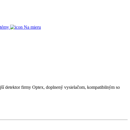
stémy
Na mieru
ajší detektor firmy Optex, doplnený vysielačom, kompatibilným so