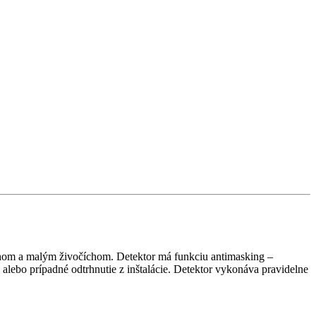
chom a malým živočíchom. Detektor má funkciu antimasking –
lebo prípadné odtrhnutie z inštalácie. Detektor vykonáva pravidelne