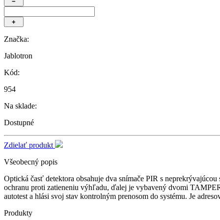
−
+
Značka:
Jablotron
Kód:
954
Na sklade:
Dostupné
Zdielať produkt
Všeobecný popis
Optická časť detektora obsahuje dva snímače PIR s neprekrývajúcou
ochranu proti zatieneniu výhľadu, ďalej je vybavený dvomi TAMPER ko
autotest a hlási svoj stav kontrolným prenosom do systému. Je adreso
Produkty