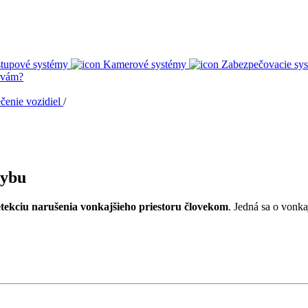
stupové systémy
Kamerové systémy
Zabezpečovacie sy
 vám?
čenie vozidiel
/
hybu
etekciu narušenia vonkajšieho priestoru človekom
. Jedná sa o vonk