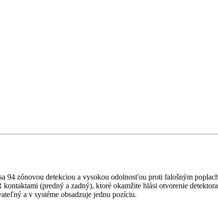
 sa 94 zónovou detekciou a vysokou odolnosťou proti falošným popla
ntaktami (predný a zadný), ktoré okamžite hlási otvorenie detektora a
vateľný a v systéme obsadzuje jednu pozíciu.