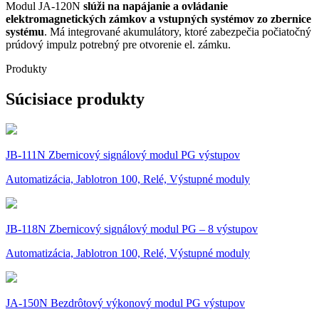
Modul JA-120N
slúži na napájanie a ovládanie
elektromagnetických zámkov a vstupných systémov zo zbernice
systému
. Má integrované akumulátory, ktoré zabezpečia počiatočný
prúdový impulz potrebný pre otvorenie el. zámku.
Produkty
Súcisiace produkty
JB-111N Zbernicový signálový modul PG výstupov
Automatizácia, Jablotron 100, Relé, Výstupné moduly
JB-118N Zbernicový signálový modul PG – 8 výstupov
Automatizácia, Jablotron 100, Relé, Výstupné moduly
JA-150N Bezdrôtový výkonový modul PG výstupov