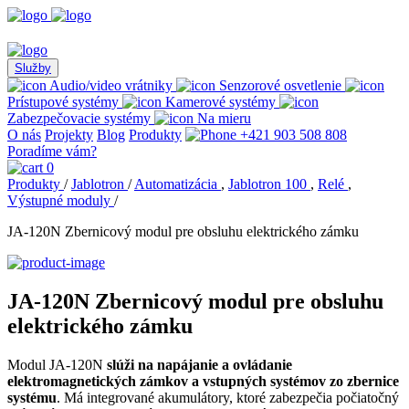
Služby
Audio/video vrátniky
Senzorové osvetlenie
Prístupové systémy
Kamerové systémy
Zabezpečovacie systémy
Na mieru
O nás
Projekty
Blog
Produkty
+421 903 508 808
Poradíme vám?
0
Produkty
/
Jablotron
/
Automatizácia
,
Jablotron 100
,
Relé
,
Výstupné moduly
/
JA-120N Zbernicový modul pre obsluhu elektrického zámku
JA-120N Zbernicový modul pre obsluhu
elektrického zámku
Modul JA-120N
slúži na napájanie a ovládanie
elektromagnetických zámkov a vstupných systémov zo zbernice
systému
. Má integrované akumulátory, ktoré zabezpečia počiatočný