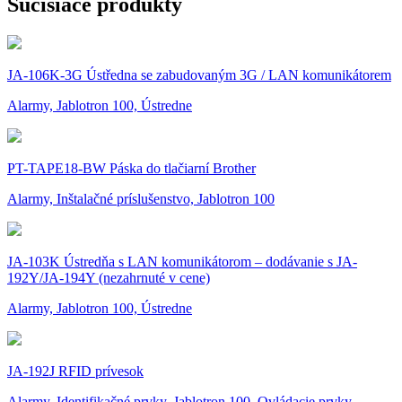
Súcisiace produkty
JA-106K-3G Ústředna se zabudovaným 3G / LAN komunikátorem
Alarmy, Jablotron 100, Ústredne
PT-TAPE18-BW Páska do tlačiarní Brother
Alarmy, Inštalačné príslušenstvo, Jablotron 100
JA-103K Ústredňa s LAN komunikátorom – dodávanie s JA-
192Y/JA-194Y (nezahrnuté v cene)
Alarmy, Jablotron 100, Ústredne
JA-192J RFID prívesok
Alarmy, Identifikačné prvky, Jablotron 100, Ovládacie prvky