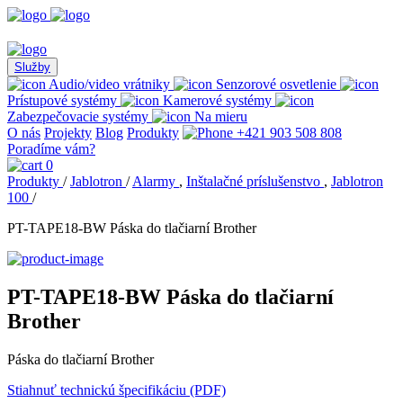
Služby
Audio/video vrátniky
Senzorové osvetlenie
Prístupové systémy
Kamerové systémy
Zabezpečovacie systémy
Na mieru
O nás
Projekty
Blog
Produkty
+421 903 508 808
Poradíme vám?
0
Produkty
/
Jablotron
/
Alarmy
,
Inštalačné príslušenstvo
,
Jablotron
100
/
PT-TAPE18-BW Páska do tlačiarní Brother
PT-TAPE18-BW Páska do tlačiarní
Brother
Páska do tlačiarní Brother
Stiahnuť technickú špecifikáciu (PDF)