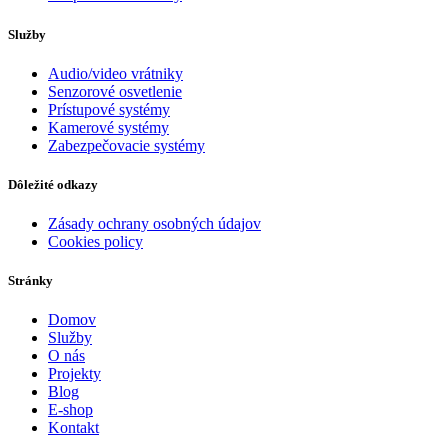
Služby
Audio/video vrátniky
Senzorové osvetlenie
Prístupové systémy
Kamerové systémy
Zabezpečovacie systémy
Dôležité odkazy
Zásady ochrany osobných údajov
Cookies policy
Stránky
Domov
Služby
O nás
Projekty
Blog
E-shop
Kontakt