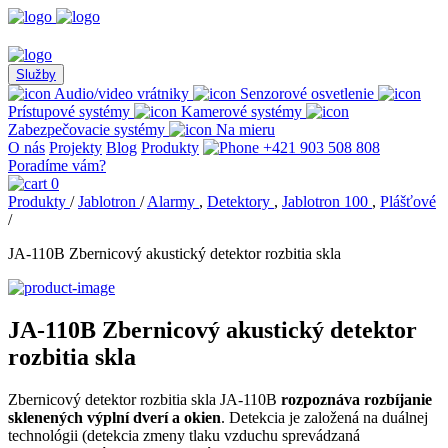
Služby
Audio/video vrátniky
Senzorové osvetlenie
Prístupové systémy
Kamerové systémy
Zabezpečovacie systémy
Na mieru
O nás
Projekty
Blog
Produkty
+421 903 508 808
Poradíme vám?
0
Produkty
/
Jablotron
/
Alarmy
,
Detektory
,
Jablotron 100
,
Plášťové
/
JA-110B Zbernicový akustický detektor rozbitia skla
JA-110B Zbernicový akustický detektor
rozbitia skla
Zbernicový detektor rozbitia skla JA-110B
rozpoznáva rozbíjanie
sklenených výplní dverí a okien
. Detekcia je založená na duálnej
technológii (detekcia zmeny tlaku vzduchu sprevádzaná