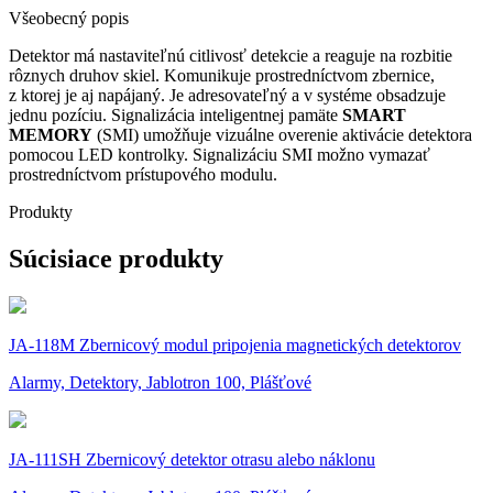
Všeobecný popis
Detektor má nastaviteľnú citlivosť detekcie a reaguje na rozbitie
rôznych druhov skiel. Komunikuje prostredníctvom zbernice,
z ktorej je aj napájaný. Je adresovateľný a v systéme obsadzuje
jednu pozíciu. Signalizácia inteligentnej pamäte
SMART
MEMORY
(SMI) umožňuje vizuálne overenie aktivácie detektora
pomocou LED kontrolky. Signalizáciu SMI možno vymazať
prostredníctvom prístupového modulu.
Produkty
Súcisiace produkty
JA-118M Zbernicový modul pripojenia magnetických detektorov
Alarmy, Detektory, Jablotron 100, Plášťové
JA-111SH Zbernicový detektor otrasu alebo náklonu