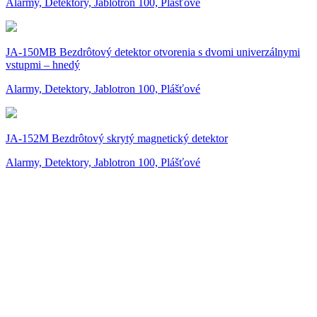
Alarmy, Detektory, Jablotron 100, Plášťové
JA-150MB Bezdrôtový detektor otvorenia s dvomi univerzálnymi
vstupmi – hnedý
Alarmy, Detektory, Jablotron 100, Plášťové
JA-152M Bezdrôtový skrytý magnetický detektor
Alarmy, Detektory, Jablotron 100, Plášťové