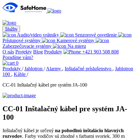
Služby
Audio/video vrátniky
Senzorové osvetlenie
Prístupové systémy
Kamerové systémy
Zabezpečovacie systémy
Na mieru
O nás
Projekty
Blog
Produkty
+421 903 508 808
Poradíme vám?
0
Produkty
/
Jablotron
/
Alarmy
,
Inštalačné príslušenstvo
,
Jablotron
100
,
Káble
/
CC-01 Inštalačný kábel pre systém JA-100
CC-01 Inštalačný kábel pre systém JA-
100
Inštalačný kábel je určený
na pohodlnú inštaláciu hlavných
rozvodov
. Farby vodičov sú zhodné s farbami svoriek. 300 m