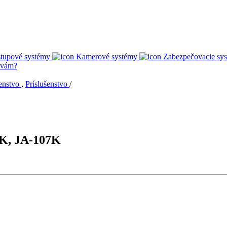
stupové systémy
Kamerové systémy
Zabezpečovacie sy
 vám?
šenstvo
,
Príslušenstvo
/
6K, JA-107K