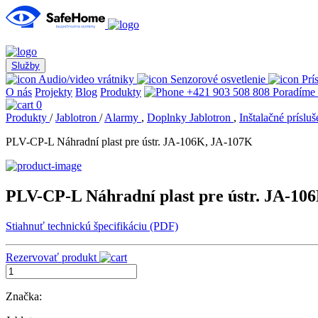
Služby
Audio/video vrátniky
Senzorové osvetlenie
Prí
O nás
Projekty
Blog
Produkty
+421 903 508 808
Poradíme
0
Produkty
/
Jablotron
/
Alarmy
,
Doplnky Jablotron
,
Inštalačné príslu
PLV-CP-L Náhradní plast pre ústr. JA-106K, JA-107K
PLV-CP-L Náhradní plast pre ústr. JA-10
Stiahnuť technickú špecifikáciu (PDF)
Rezervovať produkt
Značka: