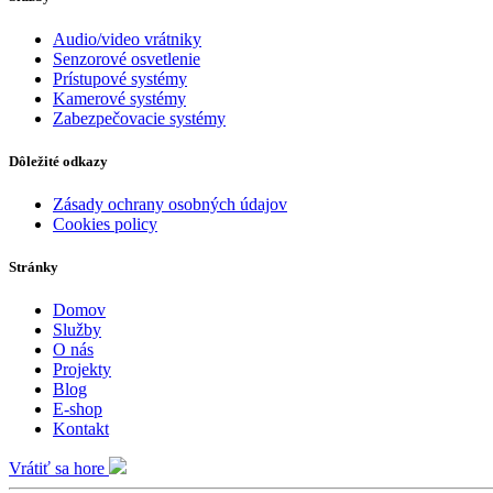
Audio/video vrátniky
Senzorové osvetlenie
Prístupové systémy
Kamerové systémy
Zabezpečovacie systémy
Dôležité odkazy
Zásady ochrany osobných údajov
Cookies policy
Stránky
Domov
Služby
O nás
Projekty
Blog
E-shop
Kontakt
Vrátiť sa hore