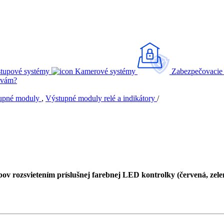
stupové systémy
Kamerové systémy
Zabezpečovacie
 vám?
upné moduly
,
Výstupné moduly relé a indikátory
/
upov rozsvietením príslušnej farebnej LED kontrolky (červená, zele