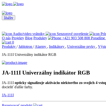
Služby
Audio/video vrátniky
Senzorové osvetlenie
Prí
O nás
Projekty
Blog
Produkty
+421 903 508 808
Poradíme
0
Produkty
/
Jablotron
/
Alarmy
,
Indikátory
,
Univerzálne prvky
,
Výst
JA-111I Univerzálny indikátor RGB
JA-111I Univerzálny indikátor RGB
JA-111I
opticky signalizuje aktiváciu niektorého zo svojich 4 vst
docieliť ďalšie farby.
JA-111I
Rezervovať produkt